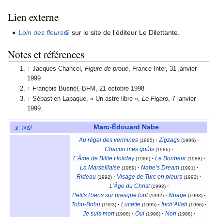
Lien externe
Loin des fleurs
sur le site de l'éditeur Le Dilettante.
Notes et références
↑
Jacques Chancel,
Figure de proue
, France Inter, 31 janvier
1999
↑
François Busnel, BFM, 21 octobre 1998
↑
Sébastien Lapaque, « Un astre libre »,
Le Figaro
, 7 janvier
1999.
Marc-Édouard Nabe
v
·
m
Au régal des vermines
·
Zigzags
·
(1985)
(1986)
Chacun mes goûts
·
(1986)
L’Âme de Billie Holiday
·
Le Bonheur
·
(1986)
(1988)
La Marseillaise
·
Nabe’s Dream
·
(1989)
(1991)
Rideau
·
Visage de Turc en pleurs
·
(1992)
(1992)
L’Âge du Christ
·
(1992)
Petits Riens sur presque tout
·
Nuage
·
(1992)
(1993)
Tohu-Bohu
·
Lucette
·
Inch’Allah
·
(1993)
(1995)
(1996)
Je suis mort
·
Oui
·
Non
·
(1998)
(1998)
(1998)