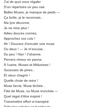
J’ai de quoi vous régaler
D’un répertoire un peu osé.
Belles Muses, je manque de pieds —
Ça boîte, je le reconnais...
Ma lyre déconne,
Je ne rime plus !
Adieu douces connes,
Approchez vos culs !
Ah ! Douceur d’enculer une muse
Ou deux ! — Je m’excuse...
Du peu ! Han ! J’ahanne,
Pervers rimeur en panne.
À l’usine, Muses et Mélusines !
Suceuses de pines...
Et vieux chagrin !
Quelle chute de reins !
Muse farcie, Muse léchée...
Filet de Muse, ou Muse tronchée —
Quel régal d’être inspiré !
Transmettre effort si transpiré.
Délicates pétales en bamboula :