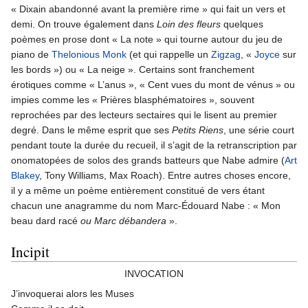
« Dixain abandonné avant la première rime » qui fait un vers et
demi. On trouve également dans
Loin des fleurs
quelques
poèmes en prose dont « La note » qui tourne autour du jeu de
piano de
Thelonious Monk
(et qui rappelle un
Zigzag
, «
Joyce
sur
les bords ») ou « La neige ». Certains sont franchement
érotiques comme « L’anus », « Cent vues du mont de vénus » ou
impies comme les « Prières blasphématoires », souvent
reprochées par des lecteurs sectaires qui le lisent au premier
degré. Dans le même esprit que ses
Petits Riens
, une série court
pendant toute la durée du recueil, il s’agit de la retranscription par
onomatopées de solos des grands batteurs que Nabe admire (
Art
Blakey
, Tony Williams, Max Roach). Entre autres choses encore,
il y a même un poème entièrement constitué de vers étant
chacun une anagramme du nom Marc-Édouard Nabe : « Mon
beau dard racé
ou Marc débandera
».
Incipit
INVOCATION
J’invoquerai alors les Muses