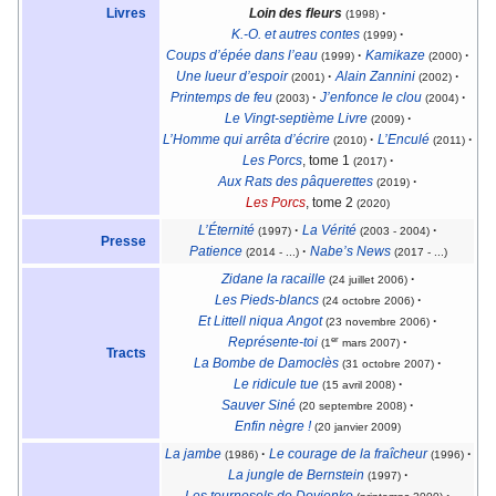
Livres
Loin des fleurs
·
(1998)
K.-O. et autres contes
·
(1999)
Coups d’épée dans l’eau
·
Kamikaze
·
(1999)
(2000)
Une lueur d’espoir
·
Alain Zannini
·
(2001)
(2002)
Printemps de feu
·
J’enfonce le clou
·
(2003)
(2004)
Le Vingt-septième Livre
·
(2009)
L’Homme qui arrêta d’écrire
·
L’Enculé
·
(2010)
(2011)
Les Porcs
, tome 1
·
(2017)
Aux Rats des pâquerettes
·
(2019)
Les Porcs
, tome 2
(2020)
L’Éternité
·
La Vérité
·
(1997)
(2003 - 2004)
Presse
Patience
·
Nabe’s News
(2014 - ...)
(2017 - ...)
Zidane la racaille
·
(24 juillet 2006)
Les Pieds-blancs
·
(24 octobre 2006)
Et Littell niqua Angot
·
(23 novembre 2006)
er
Représente-toi
·
(1
mars 2007)
Tracts
La Bombe de Damoclès
·
(31 octobre 2007)
Le ridicule tue
·
(15 avril 2008)
Sauver Siné
·
(20 septembre 2008)
Enfin nègre !
(20 janvier 2009)
La jambe
·
Le courage de la fraîcheur
·
(1986)
(1996)
La jungle de Bernstein
·
(1997)
Les tournesols de Dovjenko
·