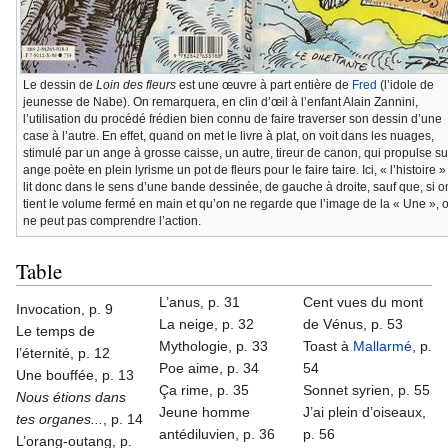
Le dessin de
Loin des fleurs
est une œuvre à part entière de
Fred
(l’idole de
jeunesse de Nabe). On remarquera, en clin d’œil à l’enfant Alain Zannini,
l’utilisation du procédé frédien bien connu de faire traverser son dessin d’une
case à l’autre. En effet, quand on met le livre à plat, on voit dans les nuages,
stimulé par un ange à grosse caisse, un autre, tireur de canon, qui propulse su
ange poète en plein lyrisme un pot de fleurs pour le faire taire. Ici, « l’histoire »
lit donc dans le sens d’une bande dessinée, de gauche à droite, sauf que, si o
tient le volume fermé en main et qu’on ne regarde que l’image de la « Une », 
ne peut pas comprendre l’action.
Table
L’anus, p. 31
Cent vues du mont
Invocation, p. 9
La neige, p. 32
de Vénus, p. 53
Le temps de
Mythologie, p. 33
Toast à
Mallarmé
, p.
l’éternité, p. 12
Poe aime, p. 34
54
Une bouffée, p. 13
Ça rime, p. 35
Sonnet syrien, p. 55
Nous étions dans
Jeune homme
J’ai plein d’oiseaux,
tes organes...
, p. 14
antédiluvien, p. 36
p. 56
L’orang-outang, p.