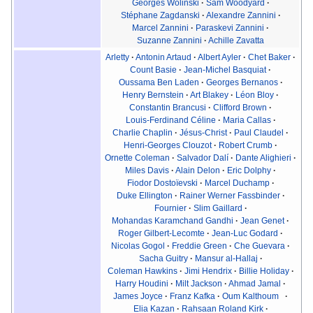
Georges Wolinski
·
Sam Woodyard
·
Stéphane Zagdanski
·
Alexandre Zannini
·
Marcel Zannini
·
Paraskevi Zannini
·
Suzanne Zannini
·
Achille Zavatta
Arletty
·
Antonin Artaud
·
Albert Ayler
·
Chet Baker
·
Count Basie
·
Jean-Michel Basquiat
·
Oussama Ben Laden
·
Georges Bernanos
·
Henry Bernstein
·
Art Blakey
·
Léon Bloy
·
Constantin Brancusi
·
Clifford Brown
·
Louis-Ferdinand Céline
·
Maria Callas
·
Charlie Chaplin
·
Jésus-Christ
·
Paul Claudel
·
Henri-Georges Clouzot
·
Robert Crumb
·
Ornette Coleman
·
Salvador Dalí
·
Dante Alighieri
·
Miles Davis
·
Alain Delon
·
Eric Dolphy
·
Fiodor Dostoïevski
·
Marcel Duchamp
·
Duke Ellington
·
Rainer Werner Fassbinder
·
Fournier
·
Slim Gaillard
·
Mohandas Karamchand Gandhi
·
Jean Genet
·
Roger Gilbert-Lecomte
·
Jean-Luc Godard
·
Nicolas Gogol
·
Freddie Green
·
Che Guevara
·
Sacha Guitry
·
Mansur al-Hallaj
·
Coleman Hawkins
·
Jimi Hendrix
·
Billie Holiday
·
Harry Houdini
·
Milt Jackson
·
Ahmad Jamal
·
James Joyce
·
Franz Kafka
·
Oum Kalthoum
·
Elia Kazan
·
Rahsaan Roland Kirk
·