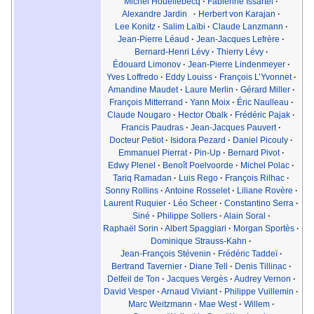
Michel Houellebecq
·
Fabienne Issartel
·
Alexandre Jardin
·
Herbert von Karajan
·
Lee Konitz
·
Salim Laïbi
·
Claude Lanzmann
·
Jean-Pierre Léaud
·
Jean-Jacques Lefrère
·
Bernard-Henri Lévy
·
Thierry Lévy
·
Édouard Limonov
·
Jean-Pierre Lindenmeyer
·
Yves Loffredo
·
Eddy Louiss
·
François L’Yvonnet
·
Amandine Maudet
·
Laure Merlin
·
Gérard Miller
·
François Mitterrand
·
Yann Moix
·
Éric Naulleau
·
Claude Nougaro
·
Hector Obalk
·
Frédéric Pajak
·
Francis Paudras
·
Jean-Jacques Pauvert
·
Docteur Petiot
·
Isidora Pezard
·
Daniel Picouly
·
Emmanuel Pierrat
·
Pin-Up
·
Bernard Pivot
·
Edwy Plenel
·
Benoît Poelvoorde
·
Michel Polac
·
Tariq Ramadan
·
Luis Rego
·
François Rilhac
·
Sonny Rollins
·
Antoine Rosselet
·
Liliane Rovère
·
Laurent Ruquier
·
Léo Scheer
·
Constantino Serra
·
Siné
·
Philippe Sollers
·
Alain Soral
·
Raphaël Sorin
·
Albert Spaggiari
·
Morgan Sportès
·
Dominique Strauss-Kahn
·
Jean-François Stévenin
·
Frédéric Taddeï
·
Bertrand Tavernier
·
Diane Tell
·
Denis Tillinac
·
Delfeil de Ton
·
Jacques Vergès
·
Audrey Vernon
·
David Vesper
·
Arnaud Viviant
·
Philippe Vuillemin
·
Marc Weitzmann
·
Mae West
·
Willem
·