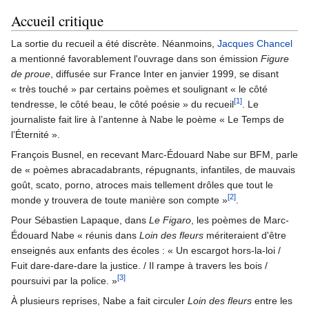
Accueil critique
La sortie du recueil a été discrète. Néanmoins,
Jacques Chancel
a mentionné favorablement l'ouvrage dans son émission
Figure
de proue
, diffusée sur France Inter en janvier 1999, se disant
« très touché » par certains poèmes et soulignant « le côté
[1]
tendresse, le côté beau, le côté poésie » du recueil
. Le
journaliste fait lire à l’antenne à Nabe le poème « Le Temps de
l’Éternité ».
François Busnel, en recevant Marc-Édouard Nabe sur BFM, parle
de « poèmes abracadabrants, répugnants, infantiles, de mauvais
goût, scato, porno, atroces mais tellement drôles que tout le
[2]
monde y trouvera de toute manière son compte »
.
Pour Sébastien Lapaque, dans
Le Figaro
, les poèmes de Marc-
Édouard Nabe « réunis dans
Loin des fleurs
mériteraient d'être
enseignés aux enfants des écoles : « Un escargot hors-la-loi /
Fuit dare-dare-dare la justice. / Il rampe à travers les bois /
[3]
poursuivi par la police. »
À plusieurs reprises, Nabe a fait circuler
Loin des fleurs
entre les