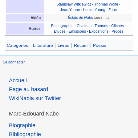
Stanislaw Witkiewicz
·
Thomas Wolfe
·
Jean Yanne
·
Lester Young
·
Zouc
Éclats de Nabe
Vidéo
(2015 - ...)
Bibliographie
·
Citations
·
Thèmes
·
Clichés
·
Autres
Études
·
Émissions
·
Expositions
·
Procès
Catégories
:
Littérature
Livres
Recueil
Poésie
Se connecter
Accueil
Page au hasard
WikiNabia sur Twitter
Marc-Édouard Nabe
Biographie
Bibliographie