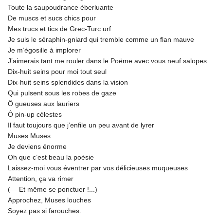
Toute la saupoudrance éberluante
De muscs et sucs chics pour
Mes trucs et tics de Grec-Turc urf
Je suis le séraphin-gniard qui tremble comme un flan mauve
Je m’égosille à implorer
J’aimerais tant me rouler dans le Poëme avec vous neuf salopes
Dix-huit seins pour moi tout seul
Dix-huit seins splendides dans la vision
Qui pulsent sous les robes de gaze
Ô gueuses aux lauriers
Ô pin-up célestes
Il faut toujours que j’enfile un peu avant de lyrer
Muses Muses
Je deviens énorme
Oh que c’est beau la poésie
Laissez-moi vous éventrer par vos délicieuses muqueuses
Attention, ça va rimer
(— Et même se ponctuer !...)
Approchez, Muses louches
Soyez pas si farouches.