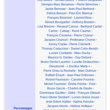
Georges-Marc Benamou
·
Pierre Bénichou
·
Jackie Berroyer
·
Jean-Paul Bertrand
·
Patrick Besson
·
Paul-Éric Blanrue
·
François Boisrond
·
Laurent Bosc
·
Gérard Bourgadier
·
Anthony Braxton
·
Lisa Bresner
·
Renaud Camus
·
Bertrand Cantat
·
Carlos
·
Catsap
·
René Caumer
·
François Cavanna
·
Pierre Chanal
·
Jacques Chancel
·
Professeur Choron
·
Kenny Clarke
·
Pierre Clémenti
·
Thomas Codaccioni
·
Daniel Cohn-Bendit
·
Lucien Combelle
·
Marc Dachy
·
Maurice G. Dantec
·
Guy Debord
·
Bruno Deniel-Laurent
·
Lucette Destouches
·
Dieudonné
·
« Docteur Marty »
·
Pierre Drieu la Rochelle
·
Marc Dutroux
·
Raffaël Énault
·
Jean-Paul Enthoven
·
Robert Faurisson
·
Caroline Fourest
·
Michel Fourniret
·
Émilie Frèche
·
Fred
·
Bruno Gaccio
·
Charles de Gaulle
·
Dominique Gaultier
·
Gébé
·
François Gibault
·
Franz-Olivier Giesbert
·
Lucien Grand-Jouan
·
Jean-Edern Hallier
·
Naïma Haoulia
·
Jacques Henric
·
Hélène Hottiaux
·
Personnages