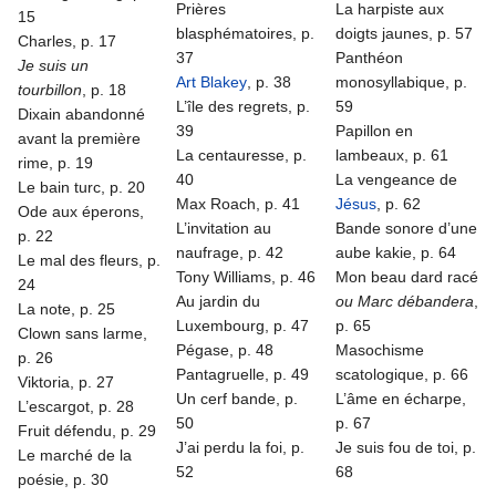
Prières
La harpiste aux
15
blasphématoires, p.
doigts jaunes, p. 57
Charles, p. 17
37
Panthéon
Je suis un
Art Blakey
, p. 38
monosyllabique, p.
tourbillon
, p. 18
L’île des regrets, p.
59
Dixain abandonné
39
Papillon en
avant la première
La centauresse, p.
lambeaux, p. 61
rime, p. 19
40
La vengeance de
Le bain turc, p. 20
Max Roach, p. 41
Jésus
, p. 62
Ode aux éperons,
L’invitation au
Bande sonore d’une
p. 22
naufrage, p. 42
aube kakie, p. 64
Le mal des fleurs, p.
Tony Williams, p. 46
Mon beau dard racé
24
Au jardin du
ou Marc débandera
,
La note, p. 25
Luxembourg, p. 47
p. 65
Clown sans larme,
Pégase, p. 48
Masochisme
p. 26
Pantagruelle, p. 49
scatologique, p. 66
Viktoria, p. 27
Un cerf bande, p.
L’âme en écharpe,
L’escargot, p. 28
50
p. 67
Fruit défendu, p. 29
J’ai perdu la foi, p.
Je suis fou de toi, p.
Le marché de la
52
68
poésie, p. 30