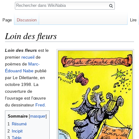
Rechercher
Page
Discussion
Lire
Loin des fleurs
Sauter
Sauter
Loin des fleurs
est le
à
à
premier
recueil
de
la
la
poèmes de
Marc-
navigation
recherche
Édouard Nabe
publié
par Le Dilettante, en
octobre 1998. La
couverture de
l'ouvrage est l'œuvre
du dessinateur
Fred
.
Sommaire
1
Résumé
2
Incipit
3
Table