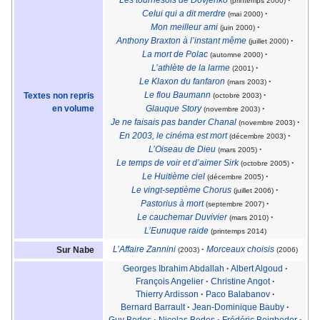
(printemps 2000)
Celui qui a dit merdre
·
(mai 2000)
Mon meilleur ami
·
(juin 2000)
Anthony Braxton à l’instant même
·
(juillet 2000)
La mort de Polac
·
(automne 2000)
L’athlète de la larme
·
(2001)
Le Klaxon du fanfaron
·
(mars 2003)
Le flou Baumann
·
Textes non repris
(octobre 2003)
en volume
Glauque Story
·
(novembre 2003)
Je ne faisais pas bander Chanal
·
(novembre 2003)
En 2003, le cinéma est mort
·
(décembre 2003)
L’Oiseau de Dieu
·
(mars 2005)
Le temps de voir et d’aimer Sirk
·
(octobre 2005)
Le Huitième ciel
·
(décembre 2005)
Le vingt-septième Chorus
·
(juillet 2006)
Pastorius à mort
·
(septembre 2007)
Le cauchemar Duvivier
·
(mars 2010)
L’Eunuque raide
(printemps 2014)
L’Affaire Zannini
·
Morceaux choisis
Sur Nabe
(2003)
(2006)
Georges Ibrahim Abdallah
·
Albert Algoud
·
François Angelier
·
Christine Angot
·
Thierry Ardisson
·
Paco Balabanov
·
Bernard Barrault
·
Jean-Dominique Bauby
·
Guy Bedos
·
Nicolas Bedos
·
Frédéric Beigbeder
·