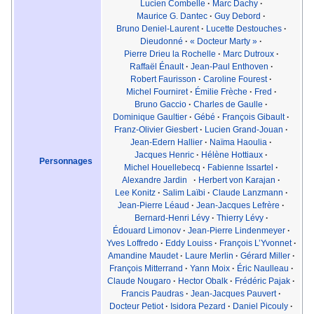
Lucien Combelle
·
Marc Dachy
·
Maurice G. Dantec
·
Guy Debord
·
Bruno Deniel-Laurent
·
Lucette Destouches
·
Dieudonné
·
« Docteur Marty »
·
Pierre Drieu la Rochelle
·
Marc Dutroux
·
Raffaël Énault
·
Jean-Paul Enthoven
·
Robert Faurisson
·
Caroline Fourest
·
Michel Fourniret
·
Émilie Frèche
·
Fred
·
Bruno Gaccio
·
Charles de Gaulle
·
Dominique Gaultier
·
Gébé
·
François Gibault
·
Franz-Olivier Giesbert
·
Lucien Grand-Jouan
·
Jean-Edern Hallier
·
Naïma Haoulia
·
Jacques Henric
·
Hélène Hottiaux
·
Personnages
Michel Houellebecq
·
Fabienne Issartel
·
Alexandre Jardin
·
Herbert von Karajan
·
Lee Konitz
·
Salim Laïbi
·
Claude Lanzmann
·
Jean-Pierre Léaud
·
Jean-Jacques Lefrère
·
Bernard-Henri Lévy
·
Thierry Lévy
·
Édouard Limonov
·
Jean-Pierre Lindenmeyer
·
Yves Loffredo
·
Eddy Louiss
·
François L’Yvonnet
·
Amandine Maudet
·
Laure Merlin
·
Gérard Miller
·
François Mitterrand
·
Yann Moix
·
Éric Naulleau
·
Claude Nougaro
·
Hector Obalk
·
Frédéric Pajak
·
Francis Paudras
·
Jean-Jacques Pauvert
·
Docteur Petiot
·
Isidora Pezard
·
Daniel Picouly
·