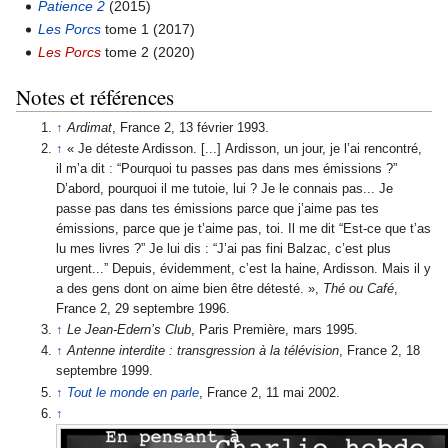
Patience 2
(2015)
Les Porcs
tome 1 (2017)
Les Porcs
tome 2 (2020)
Notes et références
↑
Ardimat
, France 2, 13 février 1993.
↑
« Je déteste Ardisson. [...] Ardisson, un jour, je l’ai rencontré,
il m’a dit : “Pourquoi tu passes pas dans mes émissions ?”
D’abord, pourquoi il me tutoie, lui ? Je le connais pas... Je
passe pas dans tes émissions parce que j’aime pas tes
émissions, parce que je t’aime pas, toi. Il me dit “Est-ce que t’as
lu mes livres ?” Je lui dis : “J’ai pas fini Balzac, c’est plus
urgent...” Depuis, évidemment, c’est la haine, Ardisson. Mais il y
a des gens dont on aime bien être détesté. »,
Thé ou Café
,
France 2, 29 septembre 1996.
↑
Le Jean-Edern’s Club
, Paris Première, mars 1995.
↑
Antenne interdite : transgression à la télévision
, France 2, 18
septembre 1999.
↑
Tout le monde en parle
, France 2, 11 mai 2002.
↑