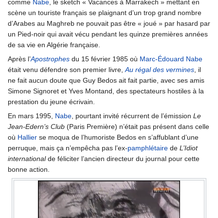
comme
Nabe
, le sketch « Vacances à Marrakech » mettant en
scène un touriste français se plaignant d’un trop grand nombre
d’Arabes au Maghreb ne pouvait pas être « joué » par hasard par
un Pied-noir qui avait vécu pendant les quinze premières années
de sa vie en Algérie française.
Après l’
Apostrophes
du 15 février 1985 où
Marc-Édouard Nabe
était venu défendre son premier livre,
Au régal des vermines
, il
ne fait aucun doute que Guy Bedos ait fait partie, avec ses amis
Simone Signoret et Yves Montand, des spectateurs hostiles à la
prestation du jeune écrivain.
En mars 1995,
Nabe
, pourtant invité récurrent de l’émission
Le
Jean-Edern’s Club
(Paris Première) n’était pas présent dans celle
où
Hallier
se moqua de l’humoriste Bedos en s’affublant d’une
perruque, mais ça n’empêcha pas l’ex-
pamphlétaire
de
L’Idiot
international
de féliciter l’ancien directeur du journal pour cette
bonne action.