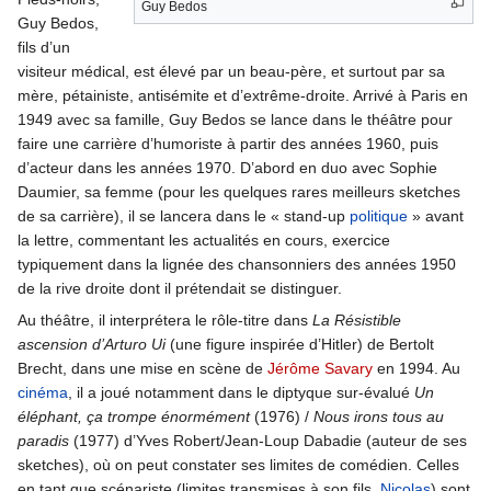
Guy Bedos
Guy Bedos,
fils d’un
visiteur médical, est élevé par un beau-père, et surtout par sa
mère, pétainiste, antisémite et d’extrême-droite. Arrivé à Paris en
1949 avec sa famille, Guy Bedos se lance dans le théâtre pour
faire une carrière d’humoriste à partir des années 1960, puis
d’acteur dans les années 1970. D’abord en duo avec Sophie
Daumier, sa femme (pour les quelques rares meilleurs sketches
de sa carrière), il se lancera dans le « stand-up
politique
» avant
la lettre, commentant les actualités en cours, exercice
typiquement dans la lignée des chansonniers des années 1950
de la rive droite dont il prétendait se distinguer.
Au théâtre, il interprétera le rôle-titre dans
La Résistible
ascension d’Arturo Ui
(une figure inspirée d’Hitler) de Bertolt
Brecht, dans une mise en scène de
Jérôme Savary
en 1994. Au
cinéma
, il a joué notamment dans le diptyque sur-évalué
Un
éléphant, ça trompe énormément
(1976) /
Nous irons tous au
paradis
(1977) d’Yves Robert/Jean-Loup Dabadie (auteur de ses
sketches), où on peut constater ses limites de comédien. Celles
en tant que scénariste (limites transmises à son fils,
Nicolas
) sont