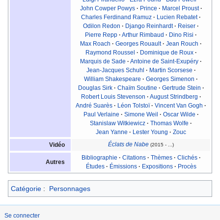
John Cowper Powys
·
Prince
·
Marcel Proust
·
Charles Ferdinand Ramuz
·
Lucien Rebatet
·
Odilon Redon
·
Django Reinhardt
·
Reiser
·
Pierre Repp
·
Arthur Rimbaud
·
Dino Risi
·
Max Roach
·
Georges Rouault
·
Jean Rouch
·
Raymond Roussel
·
Dominique de Roux
·
Marquis de Sade
·
Antoine de Saint-Exupéry
·
Jean-Jacques Schuhl
·
Martin Scorsese
·
William Shakespeare
·
Georges Simenon
·
Douglas Sirk
·
Chaïm Soutine
·
Gertrude Stein
·
Robert Louis Stevenson
·
August Strindberg
·
André Suarès
·
Léon Tolstoï
·
Vincent Van Gogh
·
Paul Verlaine
·
Simone Weil
·
Oscar Wilde
·
Stanislaw Witkiewicz
·
Thomas Wolfe
·
Jean Yanne
·
Lester Young
·
Zouc
Éclats de Nabe
Vidéo
(2015 - ...)
Bibliographie
·
Citations
·
Thèmes
·
Clichés
·
Autres
Études
·
Émissions
·
Expositions
·
Procès
Catégorie
:
Personnages
Se connecter