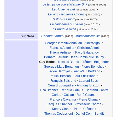
Le temps de voir et d’aimer Sirk
·
(octobre 2005)
Le Huitième ciel
·
(décembre 2005)
Le vingt-septième Chorus
·
(juillet 2006)
Pastorius à mort
·
(septembre 2007)
Le cauchemar Duvivier
·
(mars 2010)
L’Eunuque raide
(printemps 2014)
L’Affaire Zannini
·
Morceaux choisis
Sur Nabe
(2003)
(2006)
Georges Ibrahim Abdallah
·
Albert Algoud
·
François Angelier
·
Christine Angot
·
Thierry Ardisson
·
Paco Balabanov
·
Bernard Barrault
·
Jean-Dominique Bauby
·
Guy Bedos
·
Nicolas Bedos
·
Frédéric Beigbeder
·
Georges-Marc Benamou
·
Pierre Bénichou
·
Jackie Berroyer
·
Jean-Paul Bertrand
·
Patrick Besson
·
Paul-Éric Blanrue
·
François Boisrond
·
Laurent Bosc
·
Gérard Bourgadier
·
Anthony Braxton
·
Lisa Bresner
·
Renaud Camus
·
Bertrand Cantat
·
Carlos
·
Catsap
·
René Caumer
·
François Cavanna
·
Pierre Chanal
·
Jacques Chancel
·
Professeur Choron
·
Kenny Clarke
·
Pierre Clémenti
·
Thomas Codaccioni
·
Daniel Cohn-Bendit
·