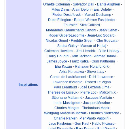
Ornette Coleman
·
Salvador Dalí
·
Dante Alighieri
·
Miles Davis
·
Alain Delon
·
Eric Dolphy
·
Fiodor Dostoïevski
·
Marcel Duchamp
·
Duke Ellington
·
Rainer Werner Fassbinder
·
Fournier
·
Slim Gaillard
·
Mohandas Karamchand Gandhi
·
Jean Genet
·
Roger Gilbert-Lecomte
·
Jean-Luc Godard
·
Nicolas Gogol
·
Freddie Green
·
Che Guevara
·
Sacha Guitry
·
Mansur al-Hallaj
·
Coleman Hawkins
·
Jimi Hendrix
·
Billie Holiday
·
Harry Houdini
·
Milt Jackson
·
Ahmad Jamal
·
James Joyce
·
Franz Kafka
·
Oum Kalthoum
·
Elia Kazan
·
Rahsaan Roland Kirk
·
Akira Kurosawa
·
Steve Lacy
·
Comte de Lautréamont
·
D. H. Lawrence
·
Lawrence d’Arabie
·
Robert Le Vigan
·
Inspirations
Paul Léautaud
·
José Lezama Lima
·
Thérèse de Lisieux
·
Pierre Loti
·
Malcolm X
·
Stéphane Mallarmé
·
Jacques Maritain
·
Louis Massignon
·
Jacques Mesrine
·
Charles Mingus
·
Thelonious Monk
·
Wolfgang Amadeus Mozart
·
Friedrich Nietzsche
·
Charlie Parker
·
Pier Paolo Pasolini
·
Jaco Pastorius
·
Gen Paul
·
Pablo Picasso
·
Luigi Pirandello
·
Ezra Pound
·
Bud Powell
·