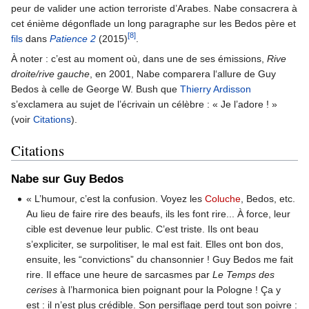
peur de valider une action terroriste d’Arabes. Nabe consacrera à
cet énième dégonflade un long paragraphe sur les Bedos père et
[8]
fils
dans
Patience 2
(2015)
.
À noter : c’est au moment où, dans une de ses émissions,
Rive
droite/rive gauche
, en 2001, Nabe comparera l‘allure de Guy
Bedos à celle de George W. Bush que
Thierry Ardisson
s’exclamera au sujet de l’écrivain un célèbre : « Je l’adore ! »
(voir
Citations
).
Citations
Nabe sur Guy Bedos
« L’humour, c’est la confusion. Voyez les
Coluche
, Bedos, etc.
Au lieu de faire rire des beaufs, ils les font rire... À force, leur
cible est devenue leur public. C’est triste. Ils ont beau
s’expliciter, se surpolitiser, le mal est fait. Elles ont bon dos,
ensuite, les “convictions” du chansonnier ! Guy Bedos me fait
rire. Il efface une heure de sarcasmes par
Le Temps des
cerises
à l’harmonica bien poignant pour la Pologne ! Ça y
est : il n’est plus crédible. Son persiflage perd tout son poivre :