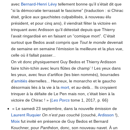
avec
Bernard-Henri Lévy
tellement bonne qu’il s’était dit que
“si la démocratie terrassait le fascisme” (traduction : si Chirac
était, grâce aux gauchistes culpabilisés, à nouveau élu
président, et pour cinq ans), il viendrait fêter la victoire en
trinquant avec Ardisson qu’il détestait depuis que Thierry
l’avait ringardisé en en faisant un “comique mort”. C’était
surtout que Bedos avait compris que
Tout le monde
devenait
de semaine en semaine l’émission la meilleure et la plus vue,
celle où il fallait passer...
On vit donc physiquement Guy Bedos et Thierry Ardisson
faire tchin-tchin avec leurs flûtes de champ’ ! Les yeux dans
les yeux, avec feux d’artifice (les bien nommés), bourrades
d’
amitiés
éternelles... Heureux, le monarcho et le gaucho
désormais liés à la vie à la
mort
, et au-delà... Ils croyaient
trinquer à la défaite de Le Pen mais non, c’était bien à la
victoire de Chirac ! » (
Les Porcs
tome 1, 2017, p. 66)
« Le samedi 23 septembre, dans la nouvelle émission de
Laurent Ruquier
On n’est pas couché
(couché,
Ardisson
!),
Moix
fut invité en présence de Guy Bedos et Bernard
Kouchner, pour
Panthéon
, donc, son nouveau navet. À un