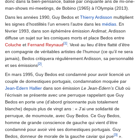
donc dans la bien-pensance, balisé par cinquante ans de mi-one-
man-shows mi-meetings, de Bobino (1965) à l’Olympia (2013).
Dans les années 1990, Guy Bedos et
Thierry Ardisson
multiplient
les signes d’hostilités l’un envers l’autre dans les
médias
. En
février 1993, dans son éphémère émission
Ardimat
, Ardisson
diffuse un sujet sur les comiques morts et place Bedos entre
[1]
Coluche
et
Fernand Reynaud
. Vexé au lieu d’être flatté d’être
en compagnie de véritables artistes de l’humour (ce qu’il ne sera
jamais), Bedos critiquera régulièrement Ardisson, sa personnalité
[2]
et ses émissions
.
En mars 1995, Guy Bedos est condamné pour avoir licencié un
couple de domestiques portugais, condamnation moquée par
Jean-Edern Hallier
dans son émission
Le Jean-Edern’s Club
où
l’écrivain se présente avec une perruque rappelant que Guy
Bedos en porte une (d’abord grisonnante puis totalement
blanche) depuis plus de vingt ans : « J’ai une solidarité de
perruque, de moumoute, avec Guy Bedos. Ce Guy Bedos,
homme de grande conscience de gauche qui vient d’être
condamné pour avoir viré ses domestiques portugais. Guy
[3]
Bedos, donneur de morale de la gauche caviar qui pue
».