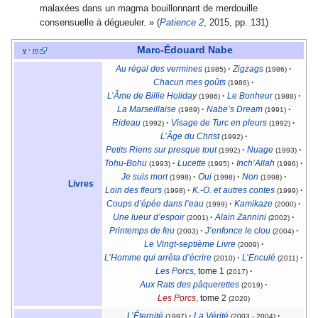
malaxées dans un magma bouillonnant de merdouille
consensuelle à dégueuler. » (
Patience 2
, 2015, pp. 131)
Marc-Édouard Nabe
v
·
m
Au régal des vermines
·
Zigzags
·
(1985)
(1986)
Chacun mes goûts
·
(1986)
L’Âme de Billie Holiday
·
Le Bonheur
·
(1986)
(1988)
La Marseillaise
·
Nabe’s Dream
·
(1989)
(1991)
Rideau
·
Visage de Turc en pleurs
·
(1992)
(1992)
L’Âge du Christ
·
(1992)
Petits Riens sur presque tout
·
Nuage
·
(1992)
(1993)
Tohu-Bohu
·
Lucette
·
Inch’Allah
·
(1993)
(1995)
(1996)
Je suis mort
·
Oui
·
Non
·
(1998)
(1998)
(1998)
Livres
Loin des fleurs
·
K.-O. et autres contes
·
(1998)
(1999)
Coups d’épée dans l’eau
·
Kamikaze
·
(1999)
(2000)
Une lueur d’espoir
·
Alain Zannini
·
(2001)
(2002)
Printemps de feu
·
J’enfonce le clou
·
(2003)
(2004)
Le Vingt-septième Livre
·
(2009)
L’Homme qui arrêta d’écrire
·
L’Enculé
·
(2010)
(2011)
Les Porcs
, tome 1
·
(2017)
Aux Rats des pâquerettes
·
(2019)
Les Porcs
, tome 2
(2020)
L’Éternité
·
La Vérité
·
(1997)
(2003 - 2004)