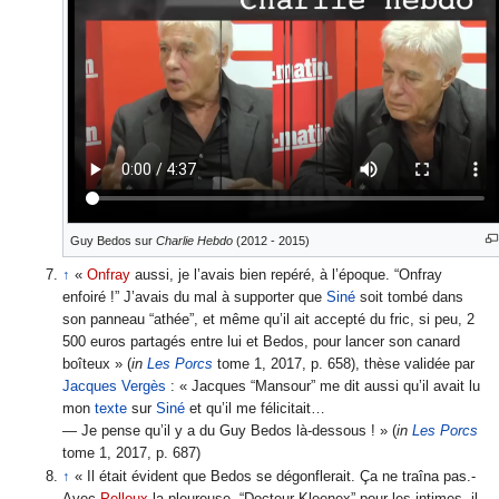
Guy Bedos sur
Charlie Hebdo
(2012 - 2015)
↑
«
Onfray
aussi, je l’avais bien repéré, à l’époque. “Onfray
enfoiré !” J’avais du mal à supporter que
Siné
soit tombé dans
son panneau “athée”, et même qu’il ait accepté du fric, si peu, 2
500 euros partagés entre lui et Bedos, pour lancer son canard
boîteux » (
in
Les Porcs
tome 1, 2017, p. 658), thèse validée par
Jacques Vergès
: « Jacques “Mansour” me dit aussi qu’il avait lu
mon
texte
sur
Siné
et qu’il me félicitait…
— Je pense qu’il y a du Guy Bedos là-dessous ! » (
in
Les Porcs
tome 1, 2017, p. 687)
↑
« Il était­ évident ­que ­Bedos ­se ­dégonflerait.­ Ça ­ne traîna ­pas.­