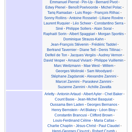
Emmanuel Pierrat
·
Pin-Up
·
Bernard Pivot
·
Edwy Plenel
·
Benoît Poelvoorde
·
Michel Polac
·
Tariq Ramadan
·
Luis Rego
·
François Rilhac
·
Sonny Rollins
·
Antoine Rosselet
·
Liliane Rovère
·
Laurent Ruquier
·
Léo Scheer
·
Constantino Serra
·
Siné
·
Philippe Sollers
·
Alain Soral
·
Raphaël Sorin
·
Albert Spaggiari
·
Morgan Sportès
·
Dominique Strauss-Kahn
·
Jean-François Stévenin
·
Frédéric Taddeï
·
Bertrand Tavernier
·
Diane Tell
·
Denis Tillinac
·
Delfeil de Ton
·
Jacques Vergès
·
Audrey Vernon
·
David Vesper
·
Arnaud Viviant
·
Philippe Vuillemin
·
Marc Weitzmann
·
Mae West
·
Willem
·
Georges Wolinski
·
Sam Woodyard
·
Stéphane Zagdanski
·
Alexandre Zannini
·
Marcel Zannini
·
Paraskevi Zannini
·
Suzanne Zannini
·
Achille Zavatta
Arletty
·
Antonin Artaud
·
Albert Ayler
·
Chet Baker
·
Count Basie
·
Jean-Michel Basquiat
·
Oussama Ben Laden
·
Georges Bernanos
·
Henry Bernstein
·
Art Blakey
·
Léon Bloy
·
Constantin Brancusi
·
Clifford Brown
·
Louis-Ferdinand Céline
·
Maria Callas
·
Charlie Chaplin
·
Jésus-Christ
·
Paul Claudel
·
Henri-Georges Clouzot
·
Robert Crumb
·