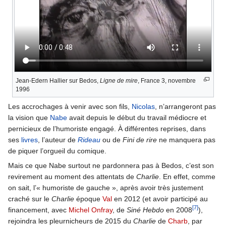
Jean-Edern Hallier sur Bedos,
Ligne de mire
, France 3, novembre
1996
Les accrochages à venir avec son fils,
Nicolas
, n’arrangeront pas
la vision que
Nabe
avait depuis le début du travail médiocre et
pernicieux de l’humoriste engagé. À différentes reprises, dans
ses
livres
, l’auteur de
Rideau
ou de
Fini de rire
ne manquera pas
de piquer l’orgueil du comique.
Mais ce que Nabe surtout ne pardonnera pas à Bedos, c’est son
revirement au moment des attentats de
Charlie
. En effet, comme
on sait, l’« humoriste de gauche », après avoir très justement
craché sur le
Charlie
époque
Val
en 2012 (et avoir participé au
[7]
financement, avec
Michel Onfray
, de
Siné Hebdo
en 2008
),
rejoindra les pleurnicheurs de 2015 du
Charlie
de
Charb
, par