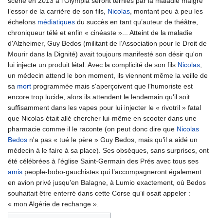
scène en 2013 à l’Olympia seront ternies par la maladie malgré
l’essor de la carrière de son fils,
Nicolas
, montant peu à peu les
échelons
médiatiques
du succès en tant qu’auteur de théâtre,
chroniqueur télé et enfin « cinéaste »... Atteint de la maladie
d'Alzheimer, Guy Bedos (militant de l’Association pour le Droit de
Mourir dans la Dignité) avait toujours manifesté son désir qu'on
lui injecte un produit létal. Avec la complicité de son fils
Nicolas
,
un médecin attend le bon moment, ils viennent même la veille de
sa
mort
programmée mais s'aperçoivent que l'humoriste est
encore trop lucide, alors ils attendent le lendemain qu'il soit
suffisamment dans les vapes pour lui injecter le « rivotril » fatal
que Nicolas était allé chercher lui-même en scooter dans une
pharmacie comme il le raconte (on peut donc dire que
Nicolas
Bedos
n'a pas « tué le père » Guy Bedos, mais qu’il a aidé un
médecin à le faire à sa place). Ses obsèques, sans surprises, ont
été célébrées à l’église Saint-Germain des Prés avec tous ses
amis
people-bobo-gauchistes qui l’accompagneront également
en avion privé jusqu’en Balagne, à Lumio exactement, où Bedos
souhaitait être enterré dans cette Corse qu’il osait appeler :
« mon Algérie de rechange ».