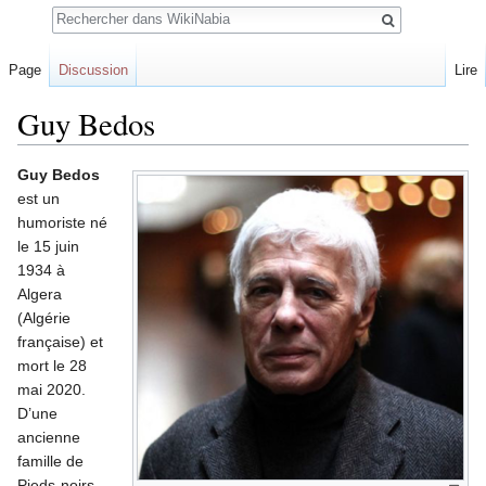
Rechercher
Page
Discussion
Lire
Guy Bedos
Guy Bedos
Sauter
Sauter
est un
à
à
humoriste né
la
la
le 15 juin
navigation
recherche
1934 à
Algera
(Algérie
française) et
mort le 28
mai 2020.
D’une
ancienne
famille de
Pieds-noirs,