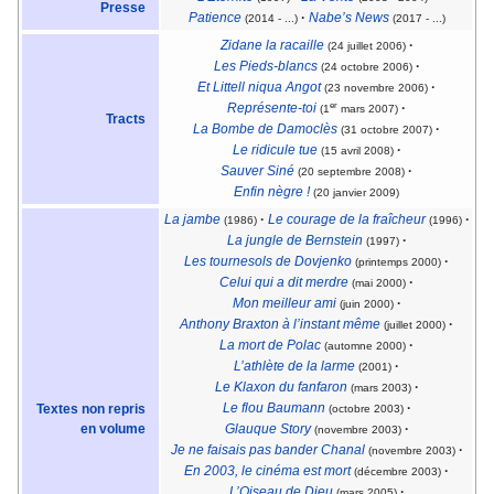
Presse
Patience
·
Nabe’s News
(2014 - ...)
(2017 - ...)
Zidane la racaille
·
(24 juillet 2006)
Les Pieds-blancs
·
(24 octobre 2006)
Et Littell niqua Angot
·
(23 novembre 2006)
er
Représente-toi
·
(1
mars 2007)
Tracts
La Bombe de Damoclès
·
(31 octobre 2007)
Le ridicule tue
·
(15 avril 2008)
Sauver Siné
·
(20 septembre 2008)
Enfin nègre !
(20 janvier 2009)
La jambe
·
Le courage de la fraîcheur
·
(1986)
(1996)
La jungle de Bernstein
·
(1997)
Les tournesols de Dovjenko
·
(printemps 2000)
Celui qui a dit merdre
·
(mai 2000)
Mon meilleur ami
·
(juin 2000)
Anthony Braxton à l’instant même
·
(juillet 2000)
La mort de Polac
·
(automne 2000)
L’athlète de la larme
·
(2001)
Le Klaxon du fanfaron
·
(mars 2003)
Le flou Baumann
·
Textes non repris
(octobre 2003)
en volume
Glauque Story
·
(novembre 2003)
Je ne faisais pas bander Chanal
·
(novembre 2003)
En 2003, le cinéma est mort
·
(décembre 2003)
L’Oiseau de Dieu
·
(mars 2005)