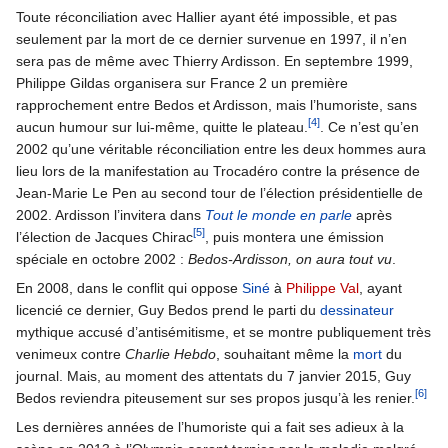
Toute réconciliation avec Hallier ayant été impossible, et pas
seulement par la mort de ce dernier survenue en 1997, il n’en
sera pas de même avec Thierry Ardisson. En septembre 1999,
Philippe Gildas organisera sur France 2 un première
rapprochement entre Bedos et Ardisson, mais l’humoriste, sans
[4]
aucun humour sur lui-même, quitte le plateau.
. Ce n’est qu’en
2002 qu’une véritable réconciliation entre les deux hommes aura
lieu lors de la manifestation au Trocadéro contre la présence de
Jean-Marie Le Pen au second tour de l’élection présidentielle de
2002. Ardisson l’invitera dans
Tout le monde en parle
après
[5]
l’élection de Jacques Chirac
, puis montera une émission
spéciale en octobre 2002 :
Bedos-Ardisson, on aura tout vu
.
En 2008, dans le conflit qui oppose
Siné
à
Philippe Val
, ayant
licencié ce dernier, Guy Bedos prend le parti du
dessinateur
mythique accusé d’antisémitisme, et se montre publiquement très
venimeux contre
Charlie Hebdo
, souhaitant même la
mort
du
journal. Mais, au moment des attentats du 7 janvier 2015, Guy
[6]
Bedos reviendra piteusement sur ses propos jusqu’à les renier.
Les dernières années de l’humoriste qui a fait ses adieux à la