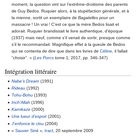
moment, la question vint sur l’extrême-droitisme des parents
de Guy Bedos. Ruquier alors, à la stupéfaction générale, et à
la mienne, sortit un exemplaire de
Bagatelles pour un
massacre
! Un vrai ! C’est ce que la mère Bedos lisait et
adorait. Ruquier brandissait le livre authentique, d’époque
(1937) mais neuf, comme s’il venait de sortir, presque comme
s’il le recommandait. Magnifique effet à la gueule de Bedos
qui se contenta de dire que dans les livres de
Céline
, il fallait
“choisir”. » (
Les Porcs
tome 1, 2017, pp. 346-347)
Intégration littéraire
Nabe’s Dream
(1991)
Rideau
(1992)
Tohu-Bohu
(1993)
Inch’Allah
(1996)
Kamikaze
(2000)
Une lueur d’espoir
(2001)
J’enfonce le clou
(2004)
«
Sauver Siné
»,
tract
, 20 septembre 2009