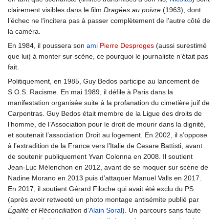
clairement visibles dans le film
Dragées au poivre
(1963), dont
l’échec ne l'incitera pas à passer complètement de l’autre côté de
la caméra.
En 1984, il poussera son
ami
Pierre Desproges
(aussi surestimé
que lui) à monter sur scène, ce pourquoi le journaliste n’était pas
fait.
Politiquement, en 1985, Guy Bedos participe au lancement de
S.O.S. Racisme. En mai 1989, il défile à Paris dans la
manifestation organisée suite à la profanation du cimetière juif de
Carpentras. Guy Bedos était membre de la Ligue des droits de
l’homme, de l’Association pour le droit de mourir dans la dignité,
et soutenait l’association Droit au logement. En 2002, il s’oppose
à l’extradition de la France vers l’Italie de Cesare Battisti, avant
de soutenir publiquement Yvan Colonna en 2008. Il soutient
Jean-Luc Mélenchon en 2012, avant de se moquer sur scène de
Nadine Morano en 2013 puis d’attaquer Manuel Valls en 2017.
En 2017, il soutient Gérard Filoche qui avait été exclu du PS
(après avoir retweeté un photo montage antisémite publié par
Égalité et Réconciliation
d’
Alain Soral
). Un parcours sans faute