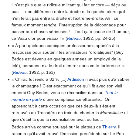
il n’est plus que le ridicule militant qui fait encore — déçu ou
pas — une différence entre la droite et la gauche alors qu’il
n’en ferait pas entre la droite et l’extrême-droite. Ah ! ce
fameux moment
tendre
, l’interruption de la déconnade pour
passer aux choses sérieuses !... Tout ça à cause de l’humour,
ce Veau d’or pour veaux ! » (
Rideau
, 1992, pp. 24-25)
« À part quelques comiques professionnels appelés à la
rescousse pour soutenir les animateurs “drolatiques” (Guy
Bedos est devenu en quelques années un employé de la
télé), personne n’a le droit d’entrer dans cette forteresse. »
(
Rideau
, 1992, p. 163)
« Chirac fut réélu à 82 % [...]
Ardisson
n’avait plus qu’à sabler
le champagne ! C’est exactement ce qu’il fit avec son vieil
ennemi Guy Bedos, venu se réconcilier dans un
Tout le
monde en parle
d’une complaisance effarante... On
apprendrait à cette occasion que ces deux-là s’étaient
retrouvés au Trocadéro en train de chanter la
Marseillaise
et
que c’était là que la réconciliation avait eu lieu...
Bedos arriva comme soulagé sur le plateau de
Thierry
. Il
raconta qu’il avait trouvé l’émission précédente sur Le Pen