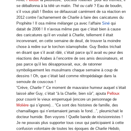
Avec
Pelloux
la pleureuse, “Docteur Kleenex” pour les intimes, il
se déballonna à la télé un matin.
Thé ou café
? Eau de boudin,
s’il vous plaît ! Bedos se défaussait carrément de sa réaction en
2012 contre l’acharnement de
Charlie
à faire des caricatures du
Prophète ! Il osa même mélanger ça avec l’affaire
Siné
qui
datait de 2008 ! Il n’avoua même pas que c’était bien à cause
des caricatures qu’il en voulait à
Charlie
, tellement il était
inconvenant, en cette semaine de deuil, de trouver la moindre
chose à redire sur le torchon islamophobe. Guy Bedos trichait
en disant que s’il avait râlé, c’était parce qu’il avait eu peur des
réactions des Arabes à l’encontre de ses amis dessinateurs, et
pas parce qu’il les désapprouvait, eux, de ratonner
symboliquement les musulmans chaque semaine à coup de
dessins ! Oh, que c’était laid comme rétropédalage dans la
semoule de couscous !
“Crève,
Charlie
!” Ce moment de mauvaise humeur auquel s’était
laissé aller Guy, c’était “à la
Charlie
, bien sûr”, ajouta
Pelloux
pour couvrir le vieux emperruqué (encore un personnage de
Molière
qui s’ignore)... “Ce sont des histoires de famille, des
chamaillages qui n’entamaient jamais le fond...”, pleurnichait le
docteur humide. Ben voyons ! Quelle bande de révisionnistes !
Je ne pouvais plus supporter tous ceux qui participaient à cette
confusion volontaire de toutes les époques de
Charlie Hebdo
,