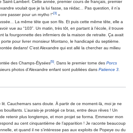
uare Saint-Lambert. Cette année, premier cours de français, premier
xandre voulait que je la lui fasse, sa rédac... Pas question, il n’a
[3]
ncore passer pour un mytho !”
»
sée... La même tête que son fils. Et puis cette même tête, elle a
oir vue au “103”. Un matin, très tôt, en partant à l’école, il trouve
nt la fourgonnette des infirmiers de la maison de retraite. Ça avait
 la porte pour livrer monsieur Montano, le handicapé du septième.
ntée dedans! C’est Alexandre qui est allé la chercher au milieu
[5]
montée des Champs-Élysées
. Dans le premier tome des
Porcs
sieurs photos d'Alexandre enfant sont publiées dans
Patience 3
.
 lit. Cauchemars sans doute. À partir de ce moment-là, moi je ne
s bouillants. L’aurais-je protégé ce bras, entre deux rêves ! Un
sûre de retenir plus longtemps, et mon projet se forma. Emmener mon
orrespond au cent cinquantième de l’apparition ! Je raconte beaucoup
onnelle, et quand il ne s’intéresse pas aux exploits de Popeye ou du