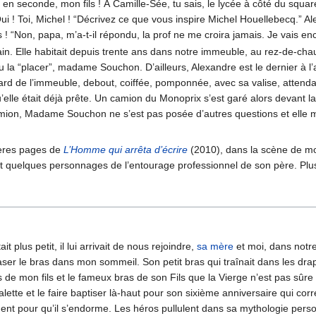
rer en seconde, mon fils ! À Camille-Sée, tu sais, le lycée à côté du sq
! Oui ! Toi, Michel ! “Décrivez ce que vous inspire Michel Houellebecq.” Ale
 ! “Non, papa, m’a-t-il répondu, la prof ne me croira jamais. Je vais e
. Elle habitait depuis trente ans dans notre immeuble, au rez-de-chaus
u la “placer”, madame Souchon. D’ailleurs, Alexandre est le dernier à l’av
afard de l’immeuble, debout, coiffée, pomponnée, avec sa valise, attenda
 qu’elle était déjà prête. Un camion du Monoprix s’est garé alors devant
mion, Madame Souchon ne s’est pas posée d’autres questions et elle mo
ières pages de
L’Homme qui arrêta d’écrire
(2010), dans la scène de 
nt quelques personnages de l’entourage professionnel de son père. Plu
tait plus petit, il lui arrivait de nous rejoindre,
sa mère
et moi, dans notre
aser le bras dans mon sommeil. Son petit bras qui traînait dans les drap
 bras de mon fils et le fameux bras de son Fils que la Vierge n’est pas 
alette et le faire baptiser là-haut pour son sixième anniversaire qui c
ement pour qu’il s’endorme. Les héros pullulent dans sa mythologie pers