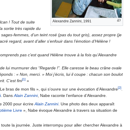
Alexandre Zannini, 1991
can ! Tout de suite
 sortie très rapide du
s sages-femmes, d’un teint rosé (pas du tout gris), assez propre (je
acré regard, avant d’aller s’enfouir dans l’émotion d’Hélène !
comprends pas c’est quand Hélène trouve à la fois qu’Alexandre
de lui murmurer des “Regarde !”. Elle caresse le beau crâne ovale
onds : « Non, merci. » Moi j’écris, lui il coupe : chacun son boulot
[1]
t. C’est fini
»
[2]
 Le bras de mon fils », qui s’ouvre sur une évocation d’Alexandre
.
i
. Dans
Alain Zannini
, Nabe raconte l’enfance d’Alexandre.
re 2000 pour écrire
Alain Zannini
. Une photo des deux apparaît
ptième Livre
», Nabe évoque Alexandre à travers sa situation de
re toute la journée. Juste interrompu pour aller chercher Alexandre à