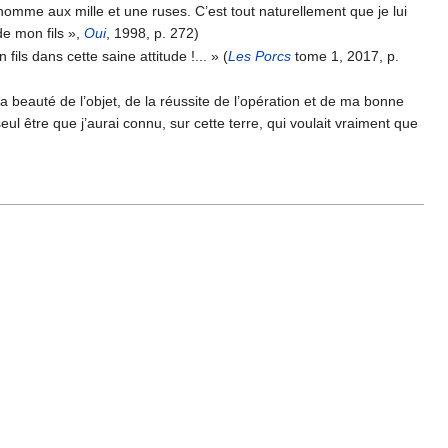
mme aux mille et une ruses. C’est tout naturellement que je lui
de mon fils »,
Oui
, 1998, p. 272)
ils dans cette saine attitude !... » (
Les Porcs
tome 1, 2017, p.
la beauté de l’objet, de la réussite de l’opération et de ma bonne
seul être que j’aurai connu, sur cette terre, qui voulait vraiment que