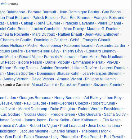
oisis
(2006)
aco Balabanov
·
Bernard Barrault
·
Jean-Dominique Bauby
·
Guy Bedos
·
ean-Paul Bertrand
·
Patrick Besson
·
Paul-Éric Blanrue
·
François Boisrond
·
tat
·
Carlos
·
Catsap
·
René Caumer
·
François Cavanna
·
Pierre Chanal
·
niel Cohn-Bendit
·
Lucien Combelle
·
Marc Dachy
·
Maurice G. Dantec
·
 Drieu la Rochelle
·
Marc Dutroux
·
Raffaël Énault
·
Jean-Paul Enthoven
·
Charles de Gaulle
·
Dominique Gaultier
·
Gébé
·
François Gibault
·
élène Hottiaux
·
Michel Houellebecq
·
Fabienne Issartel
·
Alexandre Jardin
·
cques Lefrère
·
Bernard-Henri Lévy
·
Thierry Lévy
·
Édouard Limonov
·
re Merlin
·
Gérard Miller
·
François Mitterrand
·
Yann Moix
·
Éric Naulleau
·
ur Petiot
·
Isidora Pezard
·
Daniel Picouly
·
Emmanuel Pierrat
·
Pin-Up
·
 Rilhac
·
Sonny Rollins
·
Antoine Rosselet
·
Liliane Rovère
·
Laurent Ruquier
·
ari
·
Morgan Sportès
·
Dominique Strauss-Kahn
·
Jean-François Stévenin
·
s
·
Audrey Vernon
·
David Vesper
·
Arnaud Viviant
·
Philippe Vuillemin
·
lexandre Zannini
·
Marcel Zannini
·
Paraskevi Zannini
·
Suzanne Zannini
·
en Laden
·
Georges Bernanos
·
Henry Bernstein
·
Art Blakey
·
Léon Bloy
·
Jésus-Christ
·
Paul Claudel
·
Henri-Georges Clouzot
·
Robert Crumb
·
stoïevski
·
Marcel Duchamp
·
Duke Ellington
·
Rainer Werner Fassbinder
·
-Luc Godard
·
Nicolas Gogol
·
Freddie Green
·
Che Guevara
·
Sacha Guitry
·
hmad Jamal
·
James Joyce
·
Franz Kafka
·
Oum Kalthoum
·
Elia Kazan
·
wrence d’Arabie
·
Robert Le Vigan
·
Paul Léautaud
·
José Lezama Lima
·
Massignon
·
Jacques Mesrine
·
Charles Mingus
·
Thelonious Monk
·
s
·
Gen Paul
·
Pablo Picasso
·
Luigi Pirandello
·
Ezra Pound
·
Bud Powell
·