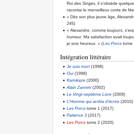
Roi des Singes, il s’obsède quelqu
racontai le merveilleux conte de fée
« Dès son plus jeune âge, Alexandre 
245)
« Alexandre, comme toujours, s’esqui
humeur. Ma satisfaction avait toujour
je sois heureux. » (
Les Porcs
tome 1
Intégration littéraire
Je suis mort
(1998)
Oui
(1998)
Kamikaze
(2000)
Alain Zannini
(2002)
Le Vingt-septième Livre
(2009)
L’Homme qui arrêta d’écrire
(2010)
Les Porcs
tome 1 (2017)
Patience 3
(2017)
Les Porcs
tome 2 (2020)