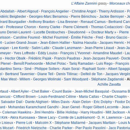
L’Affaire Zannini
·
Morceaux ch
(2003)
 Abdallah
·
Albert Algoud
·
François Angelier
·
Christine Angot
·
Thierry Ardisson
·
P
édéric Beigbeder
·
Georges-Marc Benamou
·
Pierre Bénichou
·
Jackie Berroyer
·
J
rard Bourgadier
·
Anthony Braxton
·
Lisa Bresner
·
Renaud Camus
·
Bertrand Can
el
·
Professeur Choron
·
Kenny Clarke
·
Pierre Clémenti
·
Thomas Codaccioni
·
Da
uno Deniel-Laurent
·
Lucette Destouches
·
Dieudonné
·
« Docteur Marty »
·
Pierre
urisson
·
Caroline Fourest
·
Michel Fourniret
·
Émilie Frèche
·
Fred
·
Bruno Gaccio
·
rt
·
Lucien Grand-Jouan
·
Jean-Edern Hallier
·
Naïma Haoulia
·
Jacques Henric
·
H
arajan
·
Lee Konitz
·
Salim Laïbi
·
Claude Lanzmann
·
Jean-Pierre Léaud
·
Jean-Ja
enmeyer
·
Yves Loffredo
·
Eddy Louiss
·
François L’Yvonnet
·
Amandine Maudet
·
Lau
o
·
Hector Obalk
·
Frédéric Pajak
·
Francis Paudras
·
Jean-Jacques Pauvert
·
Docte
Plenel
·
Benoît Poelvoorde
·
Michel Polac
·
Tariq Ramadan
·
Luis Rego
·
François
tantino Serra
·
Siné
·
Philippe Sollers
·
Alain Soral
·
Raphaël Sorin
·
Albert Spaggi
eï
·
Bertrand Tavernier
·
Diane Tell
·
Denis Tillinac
·
Delfeil de Ton
·
Jacques Vergè
Mae West
·
Willem
·
Georges Wolinski
·
Sam Woodyard
·
Stéphane Zagdanski
·
A
Achille Zavatta
rtaud
·
Albert Ayler
·
Chet Baker
·
Count Basie
·
Jean-Michel Basquiat
·
Oussama B
rancusi
·
Clifford Brown
·
Louis-Ferdinand Céline
·
Maria Callas
·
Charlie Chaplin
·
Salvador Dalí
·
Dante Alighieri
·
Miles Davis
·
Alain Delon
·
Eric Dolphy
·
Fiodor Do
lard
·
Mohandas Karamchand Gandhi
·
Jean Genet
·
Roger Gilbert-Lecomte
·
Jean
·
Coleman Hawkins
·
Jimi Hendrix
·
Billie Holiday
·
Harry Houdini
·
Milt Jackson
·
A
 Kirk
·
Akira Kurosawa
·
Steve Lacy
·
Comte de Lautréamont
·
D. H. Lawrence
·
La
 Lisieux
·
Pierre Loti
·
Malcolm X
·
Stéphane Mallarmé
·
Jacques Maritain
·
Louis 
s Mozart
·
Friedrich Nietzsche
·
Charlie Parker
·
Pier Paolo Pasolini
·
Jaco Pastoriu