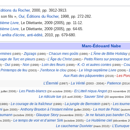
ditions du Rocher
, 2000, pp. 3912-3913.
son fils »,
Oui
,
Éditions du Rocher
, 1998, pp. 272-282.
tième Livre
, Le Dilettante, 2009 (2005), pp. 11-12.
tième Livre
, Le Dilettante, 2009 (2005), pp. 64-65.
arrêta d’écrire
,
anti-édité
, 2010, pp. 679-680.
Marc-Édouard Nabe
ermines
·
Zigzags
·
Chacun mes goûts
·
L’Âme de Billie Holiday
(1985)
(1986)
(1986)
(
sage de Turc en pleurs
·
L’Âge du Christ
·
Petits Riens sur presque tout
(1992)
(1992)
·
Oui
·
Non
·
Loin des fleurs
·
K.-O. et autres contes
·
Cou
8)
(1998)
(1998)
(1998)
(1999)
Printemps de feu
·
J’enfonce le clou
·
Le Vingt-septième Livre
·
(2003)
(2004)
(2009)
Aux Rats des pâquerettes
·
Les Por
(2019)
L’Éternité
·
La Vérité
·
Patience
(1997)
(2003 - 2004)
(2014 -
·
Les Pieds-blancs
·
Et Littell niqua Angot
 juillet 2006)
(24 octobre 2006)
(23 novembre 2
Le ridicule tue
·
Sauver Siné
(15 avril 2008)
(20 septembre 200
·
Le courage de la fraîcheur
·
La jungle de Bernstein
·
Les tourne
(1986)
(1996)
(1997)
mi
·
Anthony Braxton à l’instant même
·
La mort de Polac
(juin 2000)
(juillet 2000)
(autom
Baumann
·
Glauque Story
·
Je ne faisais pas bander Ch
(octobre 2003)
(novembre 2003)
·
Le temps de voir et d’aimer Sirk
·
Le Huitième ciel
rs 2005)
(octobre 2005)
(décembre 2
Le cauchemar Duvivier
·
L’Eunuque 
(mars 2010)