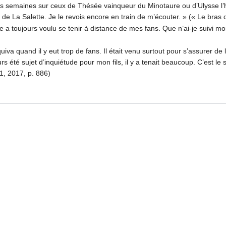
es semaines sur ceux de Thésée vainqueur du Minotaure ou d’Ulysse l’ho
 de La Salette. Je le revois encore en train de m’écouter. » (« Le bras 
a toujours voulu se tenir à distance de mes fans. Que n’ai-je suivi mon f
va quand il y eut trop de fans. Il était venu surtout pour s’assurer de 
s été sujet d’inquiétude pour mon fils, il y a tenait beaucoup. C’est le 
, 2017, p. 886)