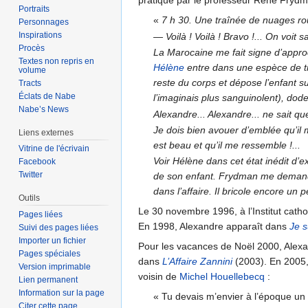
pratiqué par le professeur René Frydm
Portraits
«
7 h 30. Une traînée de nuages rou
Personnages
Inspirations
— Voilà ! Voilà ! Bravo !... On voit sa
Procès
La Marocaine me fait signe d’approc
Textes non repris en
Hélène
entre dans une espèce de tr
volume
reste du corps et dépose l’enfant s
Tracts
Éclats de Nabe
l’imaginais plus sanguinolent), dode
Nabe’s News
Alexandre... Alexandre... ne sait q
Je dois bien avouer d’emblée qu’il
Liens externes
est beau et qu’il me ressemble !...
Vitrine de l'écrivain
Voir Hélène dans cet état inédit d
Facebook
Twitter
de son enfant. Frydman me demande s
dans l’affaire. Il bricole encore un
Outils
Le 30 novembre 1996, à l’Institut catho
Pages liées
En 1998, Alexandre apparaît dans
Je s
Suivi des pages liées
Importer un fichier
Pour les vacances de Noël 2000, Alexan
Pages spéciales
dans
L’Affaire Zannini
(2003). En 2005, 
Version imprimable
voisin de
Michel Houellebecq
:
Lien permanent
Information sur la page
« Tu devais m’envier à l’époque un p
Citer cette page