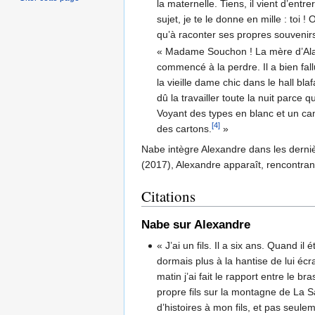
la maternelle. Tiens, il vient d’ent
sujet, je te le donne en mille : toi 
qu’à raconter ses propres souvenirs
« Madame Souchon ! La mère d’Alain
commencé à la perdre. Il a bien fall
la vieille dame chic dans le hall bl
dû la travailler toute la nuit parce
Voyant des types en blanc et un ca
[4]
des cartons.
»
Nabe intègre Alexandre dans les dern
(2017), Alexandre apparaît, rencontra
Citations
Nabe sur Alexandre
« J’ai un fils. Il a six ans. Quand il é
dormais plus à la hantise de lui écr
matin j’ai fait le rapport entre le
propre fils sur la montagne de La S
d’histoires à mon fils, et pas seul