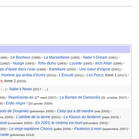
·
Le Bonheur
·
La Marseillaise
·
Nabe’s Dream
·
1986)
(1988)
(1989)
(1991)
·
Nuage
·
Tohu-Bohu
·
Lucette
·
Inch’Allah
·
(1992)
(1993)
(1993)
(1995)
(1996)
ps d’épée dans l’eau
·
Kamikaze
·
Une lueur d’espoir
·
(1999)
(2000)
(2001)
L’Homme qui arrêta d’écrire
·
L’Enculé
·
Les Porcs
, tome 1
·
(2010)
(2011)
(2017)
cs
, tome 2
(2020)
·
Nabe’s News
 ...)
(2017 - ...)
er
·
Représente-toi
·
La Bombe de Damoclès
·
006)
(1
mars 2007)
(31 octobre 2007)
·
Enfin nègre !
8)
(20 janvier 2009)
sols de Dovjenko
·
Celui qui a dit merdre
·
(printemps 2000)
(mai 2000)
·
L’athlète de la larme
·
Le Klaxon du fanfaron
·
ne 2000)
(2001)
(mars 2003)
anal
·
En 2003, le cinéma est mort
·
(novembre 2003)
(décembre 2003)
·
Le vingt-septième Chorus
·
Pastorius à mort
·
005)
(juillet 2006)
(septembre 2007)
raide
(printemps 2014)