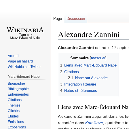
Page
Discussion
Alexandre Zannini
Sauter
Sauter
Alexandre Zannini
est né le 17 septem
à
à
Accueil
Sommaire
la
la
Page au hasard
1
Liens avec Marc-Édouard Nabe
navigation
recherche
WikiNabia sur Twitter
2
Citations
Marc-Édouard Nabe
2.1
Nabe sur Alexandre
Biographie
3
Intégration littéraire
Bibliographie
4
Notes et références
Éphémérides
Citations
Liens avec Marc-Édouard Na
Thèmes
Clichés
Alexandre Zannini apparaît dans les li
Études
Émissions
racontée dans
Kamikaze
, quatrième to
Expositions