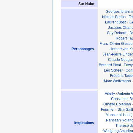
Sur Nabe
Georges Ibrahim
Nicolas Bedos
·
Fr
Laurent Bosc
·
Gé
Jacques Chanc
Guy Debord
·
Br
Robert Fa
Franz-Olivier Giesbe
Personnages
Herbert von K
Jean-Pierre Lind
Claude Nougar
Bernard Pivot
·
Edwy 
Léo Scheer
·
Cons
Frédéric Tadd
Marc Weitzmann
·
Arletty
·
Antonin A
Constantin B
Ornette Coleman
·
Fournier
·
Slim Gail
Mansur al-Hallaj
Rahsaan Roland
Inspirations
Thérèse de
Wolfgang Amadeu