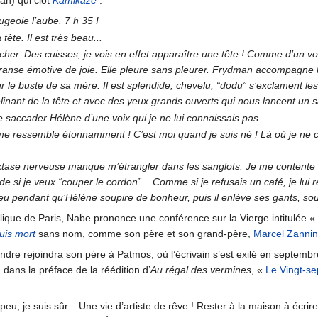
an) qui clot
Kamikaze
:
geoie l’aube. 7 h 35 !
 tête. Il est très beau...
her. Des cuisses, je vois en effet apparaître une tête ! Comme d’un vol
anse émotive de joie. Elle pleure sans pleurer. Frydman accompagne la
ur le buste de sa mère. Il est splendide, chevelu, “dodu” s’exclament le
linant de la tête et avec des yeux grands ouverts qui nous lancent un s
ue saccader Hélène d’une voix qui je ne lui connaissais pas.
 me ressemble étonnamment ! C’est moi quand je suis né ! Là où je ne 
’extase nerveuse manque m’étrangler dans les sanglots. Je me contente 
i je veux “couper le cordon”... Comme si je refusais un café, je lui rép
 peu pendant qu’Hélène soupire de bonheur, puis il enlève ses gants, souri
lique de Paris, Nabe prononce une conférence sur la Vierge intitulée «
uis mort
sans nom, comme son père et son grand-père,
Marcel Zannin
dre rejoindra son père à Patmos, où l’écrivain s’est exilé en septemb
dans la préface de la réédition d’
Au régal des vermines
, «
Le Vingt-se
eu, je suis sûr... Une vie d’artiste de rêve ! Rester à la maison à écri