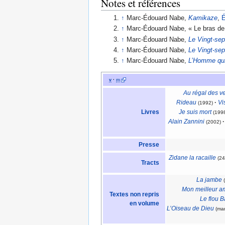
Notes et références
↑
Marc-Édouard Nabe,
Kamikaze
,
É
↑
Marc-Édouard Nabe, « Le bras de 
↑
Marc-Édouard Nabe,
Le Vingt-sep
↑
Marc-Édouard Nabe,
Le Vingt-sep
↑
Marc-Édouard Nabe,
L’Homme qui 
v
·
m
Au régal des v
Rideau
·
Vi
(1992)
Livres
Je suis mort
(199
Alain Zannini
·
(2002)
Presse
Zidane la racaille
(24
Tracts
La jambe
Mon meilleur a
Textes non repris
Le flou 
en volume
L’Oiseau de Dieu
(ma